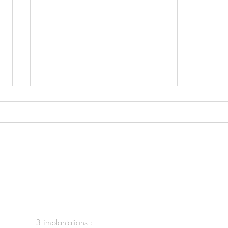
Vains Saison 2
Vains
chan
3 implantations :