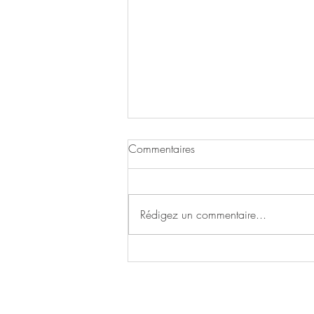
Commentaires
Rédigez un commentaire...
Jardin des senteurs pour
industrie cosmétique
coordonnées